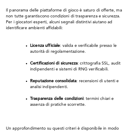
Il panorama delle piattaforme di gioco è saturo di offerte, ma
non tutte garantiscono condizioni di trasparenza e sicurezza.
Per i giocatori esperti, alcuni segnali distintivi aiutano ad
identificare ambienti affidabili:
Licenza ufficiale
: valida e verificabile presso le
autorità di regolamentazione.
Certificazioni di sicurezza
: crittografia SSL, audit
indipendenti e sistemi di RNG verificabili.
Reputazione consolidata
: recensioni di utenti e
analisi indipendenti.
Trasparenza delle condizioni
: termini chiari e
assenza di pratiche scorrette.
Un approfondimento su questi criteri è disponibile in modo