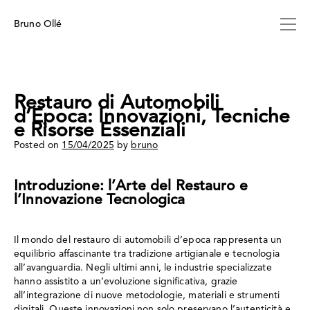
Skip
to
Bruno Ollé
content
Restauro di Automobili
d’Epoca: Innovazioni, Tecniche
e Risorse Essenziali
Posted on
15/04/2025
by
bruno
Introduzione: l’Arte del Restauro e
l’Innovazione Tecnologica
Il mondo del restauro di automobili d’epoca rappresenta un
equilibrio affascinante tra tradizione artigianale e tecnologia
all’avanguardia. Negli ultimi anni, le industrie specializzate
hanno assistito a un’evoluzione significativa, grazie
all’integrazione di nuove metodologie, materiali e strumenti
digitali. Queste innovazioni non solo preservano l’autenticità e