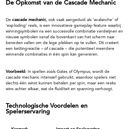
De Opkomst van de Cascade Mechanic
De
cascade mechanic
, ook vaak aangeduid als ‘avalanche’ of
‘exploding’ reels, is een innovatieve gameplay-feature waarbij
winningsymbolen na een succesvolle combinatie verdwijnen en
nieuwe symbolen vanaf de bovenkant van het scherm naar
beneden vallen om de lege plekken op te vullen. Dit creëert
een kettingreactie – of cascade – die potentieel meerdere
winnende combinaties in één spin kan genereren.
Voorbeeld:
In spellen zoals Gates of Olympus, wordt de
cascade mechanic intensief gebruikt, waardoor spelers niet
slechts één winst kunnen behalen per spin, maar een reeks
wins achter elkaar, wat de fluiditeit en spanning verhoogt.
Technologische Voordelen en
Spelerservaring