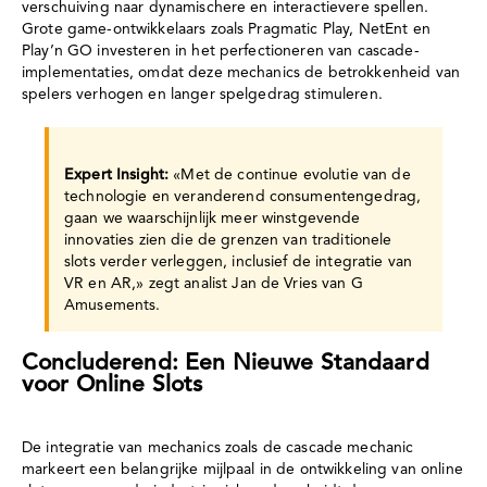
verschuiving naar dynamischere en interactievere spellen.
Grote game-ontwikkelaars zoals Pragmatic Play, NetEnt en
Play’n GO investeren in het perfectioneren van cascade-
implementaties, omdat deze mechanics de betrokkenheid van
spelers verhogen en langer spelgedrag stimuleren.
Expert Insight:
«Met de continue evolutie van de
technologie en veranderend consumentengedrag,
gaan we waarschijnlijk meer winstgevende
innovaties zien die de grenzen van traditionele
slots verder verleggen, inclusief de integratie van
VR en AR,» zegt analist Jan de Vries van G
Concluderend: Een Nieuwe Standaard
voor Online Slots
De integratie van mechanics zoals de cascade mechanic
markeert een belangrijke mijlpaal in de ontwikkeling van online