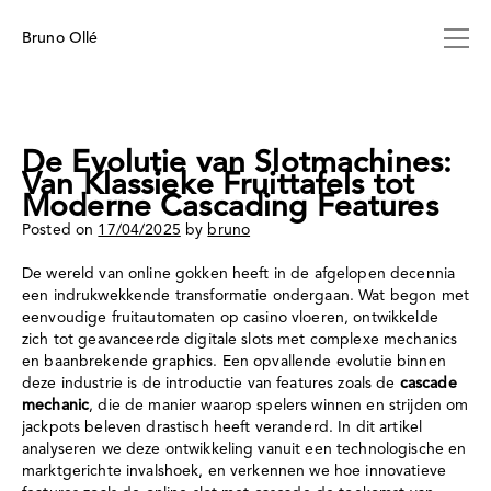
Skip
to
Bruno Ollé
content
De Evolutie van Slotmachines:
Van Klassieke Fruittafels tot
Moderne Cascading Features
Posted on
17/04/2025
by
bruno
De wereld van online gokken heeft in de afgelopen decennia
een indrukwekkende transformatie ondergaan. Wat begon met
eenvoudige fruitautomaten op casino vloeren, ontwikkelde
zich tot geavanceerde digitale slots met complexe mechanics
en baanbrekende graphics. Een opvallende evolutie binnen
deze industrie is de introductie van features zoals de
cascade
mechanic
, die de manier waarop spelers winnen en strijden om
jackpots beleven drastisch heeft veranderd. In dit artikel
analyseren we deze ontwikkeling vanuit een technologische en
marktgerichte invalshoek, en verkennen we hoe innovatieve