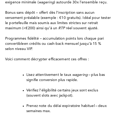
exigence minimale (
wagering
) autourde 30x l’ensemble reçu.
Bonus sans dépôt – offert dès l’inscription sans aucun
versement préalable (exemple : €10 gratuits). Idéal pour tester
le portefeuille mais soumis aux limites strictes sur retrait
maximum (<€200) ainsi qu’à un
RTP
réel souvent ajusté.
Programmes fidélité – accumulation points lors chaque pari
convertibleen crédits ou cash‑back mensuel jusqu’à 15 %
selon niveau VIP.
Voici comment décrypter efficacement ces offres :
Lisez attentivement le taux
wagering
– plus bas
signifie conversion plus rapide.
Vérifiez l’éligibilité certains jeux sont exclus
(souvent slots avec jackpot).
Prenez note du délai expiratoire habituel – deux
semaines max.