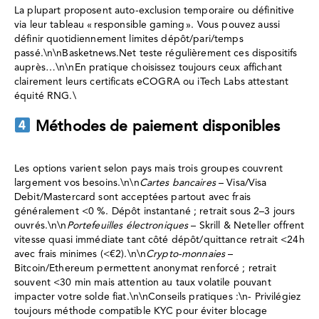
La plupart proposent auto‑exclusion temporaire ou définitive
via leur tableau « responsible gaming ». Vous pouvez aussi
définir quotidiennement limites dépôt/pari/temps
passé.\n\nBasketnews.Net teste régulièrement ces dispositifs
auprès…\n\nEn pratique choisissez toujours ceux affichant
clairement leurs certificats eCOGRA ou iTech Labs attestant
équité RNG.\
Méthodes de paiement disponibles
Les options varient selon pays mais trois groupes couvrent
largement vos besoins.\n\n
Cartes bancaires
– Visa/Visa
Debit/Mastercard sont acceptées partout avec frais
généralement <0 %. Dépôt instantané ; retrait sous 2–3 jours
ouvrés.\n\n
Portefeuilles électroniques
– Skrill & Neteller offrent
vitesse quasi immédiate tant côté dépôt/quittance retrait <24h
avec frais minimes (<€2).\n\n
Crypto‑monnaies
–
Bitcoin/Ethereum permettent anonymat renforcé ; retrait
souvent <30 min mais attention au taux volatile pouvant
impacter votre solde fiat.\n\nConseils pratiques :\n- Privilégiez
toujours méthode compatible KYC pour éviter blocage