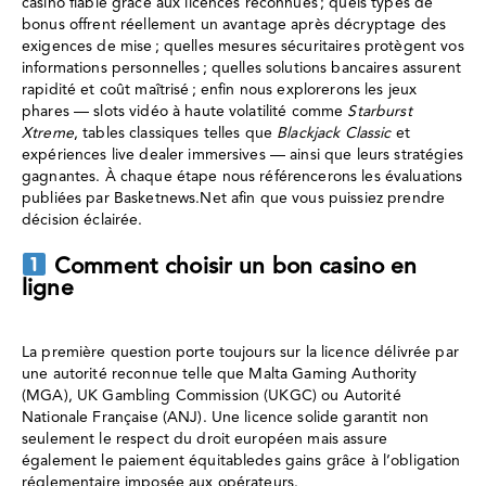
casino fiable grâce aux licences reconnues ; quels types de
bonus offrent réellement un avantage après décryptage des
exigences de mise ; quelles mesures sécuritaires protègent vos
informations personnelles ; quelles solutions bancaires assurent
rapidité et coût maîtrisé ; enfin nous explorerons les jeux
phares — slots vidéo à haute volatilité comme
Starburst
Xtreme
, tables classiques telles que
Blackjack Classic
et
expériences live dealer immersives — ainsi que leurs stratégies
gagnantes. À chaque étape nous référencerons les évaluations
publiées par Basketnews.Net afin que vous puissiez prendre
décision éclairée.
Comment choisir un bon casino en
ligne
La première question porte toujours sur la licence délivrée par
une autorité reconnue telle que Malta Gaming Authority
(MGA), UK Gambling Commission (UKGC) ou Autorité
Nationale Française (ANJ). Une licence solide garantit non
seulement le respect du droit européen mais assure
également le paiement équitabledes gains grâce à l’obligation
réglementaire imposée aux opérateurs.