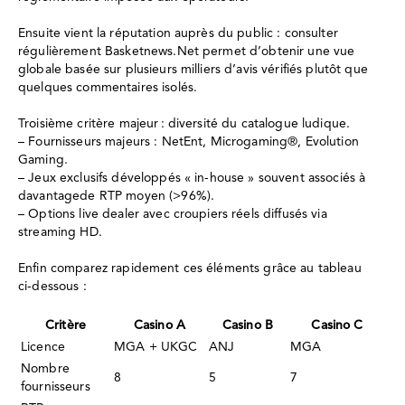
Ensuite vient la réputation auprès du public : consulter
régulièrement Basketnews.Net permet d’obtenir une vue
globale basée sur plusieurs milliers d’avis vérifiés plutôt que
quelques commentaires isolés.
Troisième critère majeur : diversité du catalogue ludique.
– Fournisseurs majeurs : NetEnt, Microgaming®, Evolution
Gaming.
– Jeux exclusifs développés « in‑house » souvent associés à
davantagede RTP moyen (>96%).
– Options live dealer avec croupiers réels diffusés via
streaming HD.
Enfin comparez rapidement ces éléments grâce au tableau
ci‑dessous :
Critère
Casino A
Casino B
Casino C
Licence
MGA + UKGC
ANJ
MGA
Nombre
8
5
7
fournisseurs