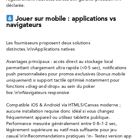
déclarée.
Jouer sur mobile : applications vs
navigateurs
Les fournisseurs proposent deux solutions
distinctes.\n\nApplications natives
Avantages principaux : accès direct au stockage local
permettant chargement ultra rapide (<0·5 sec), notifications
push personnalisées pour promos exclusives (
bonus mobile
uniquement
) и support tactile optimisé notamment pour
fonctions «drag‑and‑drop» au sein du poker
live.\n\nNavigateurs responsive
Compatible iOS & Android via HTML5/Canvas moderne ;
aucune installation requise donc idéal si vous changez
fréquemment appareil ou utilisez tablette publique.
Performance mesurée généralement entre 0·8–1·2 sec,
légèrement supérieure au natif mais suffisante pour jeu
casual.\n\nRecommandations pratiques :\n- Testez version app