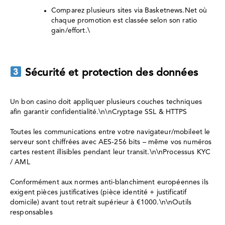
Comparez plusieurs sites via Basketnews.Net où
chaque promotion est classée selon son ratio
gain/effort.\
Sécurité et protection des données
Un bon casino doit appliquer plusieurs couches techniques
afin garantir confidentialité.\n\nCryptage SSL & HTTPS
Toutes les communications entre votre navigateur/mobile​et le
serveur sont chiffrées avec AES‑256 bits – même vos numéros
cartes restent illisibles pendant leur transit.\n\nProcessus KYC
/ AML
Conformément aux normes anti‑blanchiment européennes ils
exigent pièces justificatives (pièce identité + justificatif
domicile) avant tout retrait supérieur à €1000.\n\nOutils
responsables