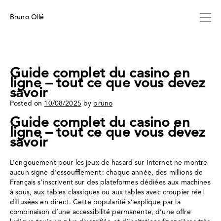
Skip
to
Bruno Ollé
content
Guide complet du casino en
ligne – tout ce que vous devez
savoir
Posted on
10/08/2025
by
bruno
Guide complet du casino en
ligne – tout ce que vous devez
savoir
L’engouement pour les jeux de hasard sur Internet ne montre
aucun signe d’essoufflement : chaque année, des millions de
Français s’inscrivent sur des plateformes dédiées aux machines
à sous, aux tables classiques ou aux tables avec croupier réel
diffusées en direct. Cette popularité s’explique par la
combinaison d’une accessibilité permanente, d’une offre