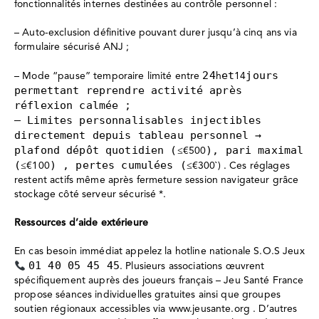
fonctionnalités internes destinées au contrôle personnel :
– Auto-exclusion définitive pouvant durer jusqu’à cinq ans via
formulaire sécurisé ANJ ;
24
et
jours
– Mode “pause” temporaire limité entre
h
14
permettant reprendre activité après
réflexion calmée ;
– Limites personnalisables injectibles
directement depuis tableau personnel →
plafond dépôt quotidien (
), pari maximal
≤€500
(
) , pertes cumulées (
≤€100
≤€300`) . Ces réglages
restent actifs même après fermeture session navigateur grâce
stockage côté serveur sécurisé *.
Ressources d’aide extérieure
En cas besoin immédiat appelez la hotline nationale S.O.S Jeux
01 40 05 45 45
. Plusieurs associations œuvrent
spécifiquement auprès des joueurs français ­– Jeu Santé France
propose séances individuelles gratuites ainsi que groupes
soutien régionaux accessibles via www.jeusante.org . D’autres