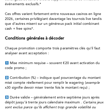
événements exclusifs.*
Ces offres varient fortement entre nouveaux casinos en ligne
2026, certaines privilégiant davantage les tournois live tandis
que d’autres misent sur un généreux pack initial combinant
cash + free spins*.
Conditions générales à décoder
Chaque promotion comporte trois paramètres clés qu’il faut
analyser avant acceptation :
Mise minimum requise – souvent €20 avant activation du
code promo ;
Contribution (%) – indique quel pourcentage du montant
misé compte réellement pour remplir le wagering (
exemple
x30 signifie devoir miser trente fois le montant reçu) ;
Durée valide – généralement entre septième jours après
dépôt jusqu’à trente jours calendaire maximum .
Certains jeux
sont exclus parce qu’ils affichent trop grande volatilité ou