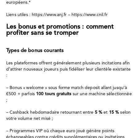
européens.*
Liens utiles : https://www.anj.fr – https://www.cnil.fr
Les bonus et promotions : comment
profiter sans se tromper
Types de bonus courants
Les plateformes offrent généralement plusieurs incitations afin
d’attirer nouveaux joueurs puis fidéliser leur clientèle existante
:
– Bonus « welcome » sous forme match deposit allant jusqu’à
€500 + parfois
100 tours gratuits
sur une machine sélectionnée
;
– Cashback hebdomadaire retournant entre
5 %
et
15 %
selon
votre volume net misé ;
– Programmes VIP où chaque euro joué génère points
échangeables contre crédits supplémentaires ou invitations