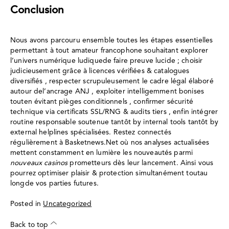
Conclusion
Nous avons parcouru ensemble toutes les étapes essentielles
permettant à tout amateur francophone souhaitant explorer
l’univers numérique ludique​de faire preuve lucide ; choisir
judicieusement grâce à licences vérifiées & catalogues
diversifiés , respecter scrupuleusement le cadre légal élaboré
autour del’ancrage ANJ , exploiter intelligemment boni­ses
touten évitant pièges conditionnels , confirmer sécurité
technique via certificats SSL/RNG & audits tiers , enfin intégrer
routine responsable soutenue tantôt by internal tools tantôt by
external helplines spécialisées​. Restez connectés
régulièrement à Basketnews.Net où nos analyses actualisées
mettent constamment ​en lumière ​les nouveautés parmi
nouveaux casinos
prometteurs dès leur lancement.​ Ainsi vous
pourrez optimiser plaisir & protection simultanément toutau
long​de vos parties futures.​
Posted in
Uncategorized
Back to top