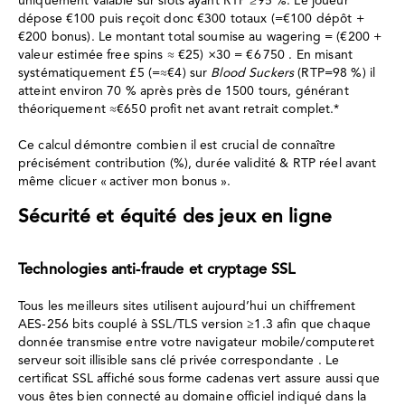
uniquement valable sur slots ayant RTP ≥95 %. Le joueur
dépose €100 puis reçoit donc €300 totaux (=€100 dépôt +
€200 bonus). Le montant total soumise au wagering = (€200 +
valeur estimée free spins ≈ €25) ×30 = €6 750 . En misant
systématiquement £5 (=≈€4) sur
Blood Suckers
(RTP=98 %) il
atteint environ 70 % après près de 1500 tours, générant
théoriquement ≈€650 profit net avant retrait complet.*
Ce calcul démontre combien il est crucial de connaître
précisément contribution (%), durée validité & RTP réel avant
même clicuer « activer mon bonus ».
Sécurité et équité des jeux en ligne
Technologies anti‑fraude et cryptage SSL
Tous les meilleurs sites utilisent aujourd’hui un chiffrement
AES‑256 bits couplé à SSL/TLS version ≥1​.3 afin que chaque
donnée transmise entre votre navigateur mobile/computeret
serveur soit illisible sans clé privée correspondante . Le
certificat SSL affiché sous forme cadenas vert assure aussi que
vous êtes bien connecté au domaine officiel indiqué dans la