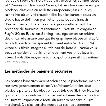
ludique disponible : slots vidéo ultra‑modernes comme
Gates
of Olympus
ou
Deadwood Deluxe
, tables classiques telles que
blackjack classique ou roulette européenne, ainsi que les
salons live où un vrai croupier distribue les cartes depuis un
studio haute définition permettent aux joueurs français
d’expérimenter différentes stratégies simultanément. La
présence de fournisseurs renommés—NetEnt, Microgaming,
Play’n GO ou Evolution Gaming—est également un critère
décisif car elle assure une qualité graphique élevée ainsi qu’un
taux RTP déclaré transparent (souvent entre 96 % et 98 %).
Grâce aux filtres intégrés au tableau de bord du casino vous
pouvez rapidement afficher uniquement vos titres favoris :
« jeux à volatilité moyenne », « jackpot progressif » ou même
« tournois live ».
Les méthodes de paiement sécurisées
Les options bancaires varient selon chaque plateforme mais on
retrouve généralement cartes Visa/MasterCard ainsi que
plusieurs portefeuilles électroniques tels que Skrill ou Neteller
qui offrent une confirmation quasi instantanée des dépôts tout
en limitant l’exposition directe du numéro bancaire au site
marchand. De plus certains nouveaux casinos acceptent